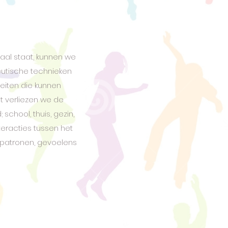
aal staat, kunnen we
eutische technieken
eiten die kunnen
 verliezen we de
 school, thuis, gezin,
nteracties tussen het
kpatronen, gevoelens