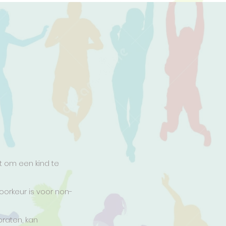
t om een kind te
voorkeur is voor non-
raten, kan