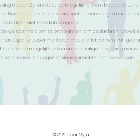
ssing bieden. Zo ontstaat de mogelijkheid om bepaalde zaken
ten. Bovendien kan het kind via spel op een veilige manier
 de realiteit niet mee kan omgaan.
nd de gelegenheid om te ontspannen, om gedachten, gevoele
antasiespel te experimenteren met allerlei vormen van gedra
t het kind de mogelijkheid om in een veilige omgeving nieuwe
d emotioneel en cognitief nieuwe inzichten kan verwerven.
©2021 door Myra