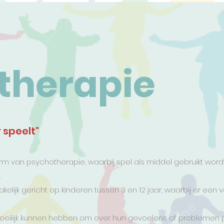
therapie
 speelt"
rm van psychotherapie, waarbij spel als middel gebruikt word
.
kelijk gericht op kinderen tussen 3 en 12 jaar, waarbij er een 
eilijk kunnen hebben om over hun gevoelens of problemen p