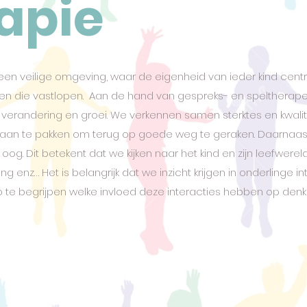
apie
een veilige omgeving, waar de eigenheid van ieder kind centr
aken die vastlopen. Aan de hand van gespreks- en speltherap
verandering en groei. We verkennen samen sterktes en kwalit
aan te pakken om terug op goede weg te geraken. Daarnaast
og. Dit betekent dat we kijken naar het kind en zijn leefwereld;
 enz… Het is belangrijk dat we inzicht krijgen in onderlinge i
o te begrijpen welke invloed deze interacties hebben op den