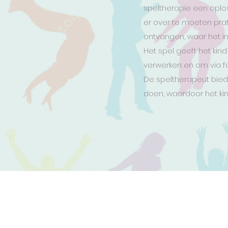
speltherapie een oplo
er over te moeten pra
ontvangen, waar het in
Het spel geeft het ki
verwerken en om via f
De speltherapeut bied
doen, waardoor het kin