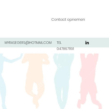
Contact opnemen
MYRASEGERS@HOTMAIL.COM
TEL
0478671191