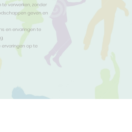
 te verwerken, zonder
 boodschappen geven en
ns en ervaringen te
g.
 ervaringen op te